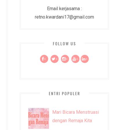
Email kerjasama :
retno.kwardani17@gmail.com
FOLLOW US
+
+
+
+
+
ENTRI POPULER
Mari Bicara Menstruasi
dengan Remaja Kita