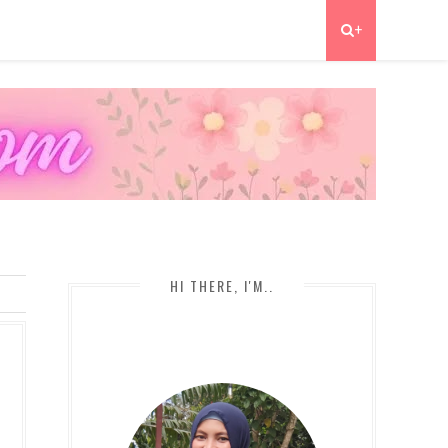
+
HI THERE, I'M..