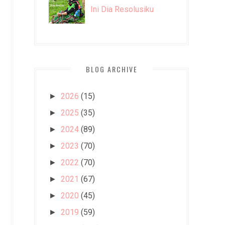
Ini Dia Resolusiku
BLOG ARCHIVE
2026
(15)
►
2025
(35)
►
2024
(89)
►
2023
(70)
►
2022
(70)
►
2021
(67)
►
2020
(45)
►
2019
(59)
►