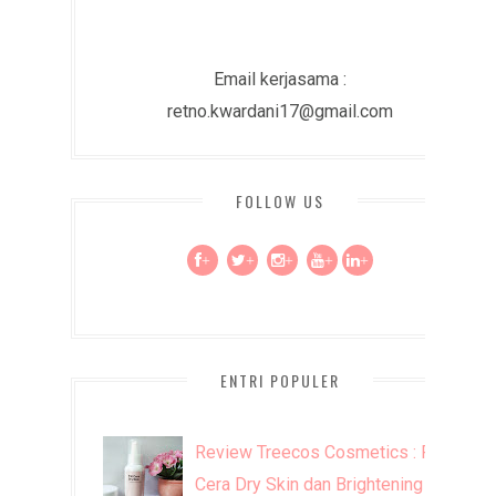
Email kerjasama :
retno.kwardani17@gmail.com
FOLLOW US
+
+
+
+
+
ENTRI POPULER
Review Treecos Cosmetics : FW
Cera Dry Skin dan Brightening