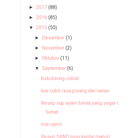
2017
(88)
►
2016
(85)
►
2015
(50)
▼
Desember
(1)
►
November
(2)
►
Oktober
(11)
►
September
(6)
▼
bolu kering coklat
kue cubit rasa pisang dan nanas
Resep sup ayam tomat yang segar dan
Sehat.
mie cemil
Resep SKM (susu kental manis)