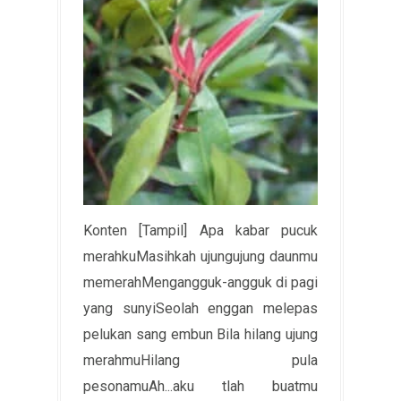
Konten [Tampil] Apa kabar pucuk
merahkuMasihkah ujungujung daunmu
memerahMengangguk-angguk di pagi
yang sunyiSeolah enggan melepas
pelukan sang embun Bila hilang ujung
merahmuHilang pula
pesonamuAh...aku tlah buatmu