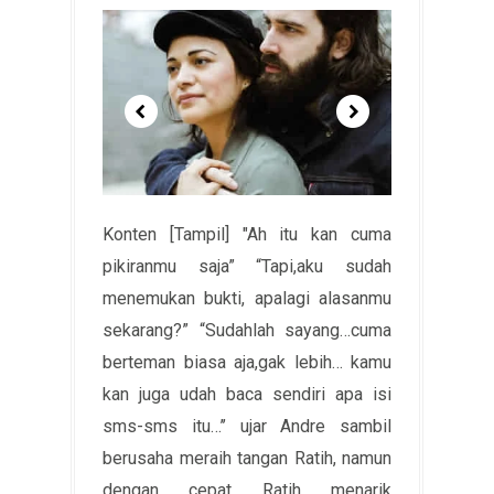
Konten [Tampil] "Ah itu kan cuma
pikiranmu saja” “Tapi,aku sudah
menemukan bukti, apalagi alasanmu
sekarang?” “Sudahlah sayang…cuma
berteman biasa aja,gak lebih… kamu
kan juga udah baca sendiri apa isi
sms-sms itu…’’ ujar Andre sambil
berusaha meraih tangan Ratih, namun
dengan cepat Ratih menarik