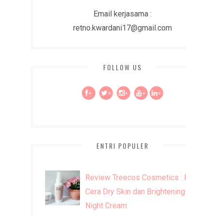
Email kerjasama :
retno.kwardani17@gmail.com
FOLLOW US
+
+
+
+
+
ENTRI POPULER
Review Treecos Cosmetics : FW
Cera Dry Skin dan Brightening
Night Cream