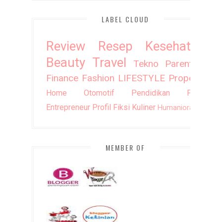
LABEL CLOUD
Review
Resep
Kesehatan
Beauty
Travel
Tekno
Parenting
Finance
Fashion
LIFESTYLE
Property
Home
Otomotif
Pendidikan
Puisi
Entrepreneur
Profil
Fiksi
Kuliner
Humaniora
DIY
MEMBER OF