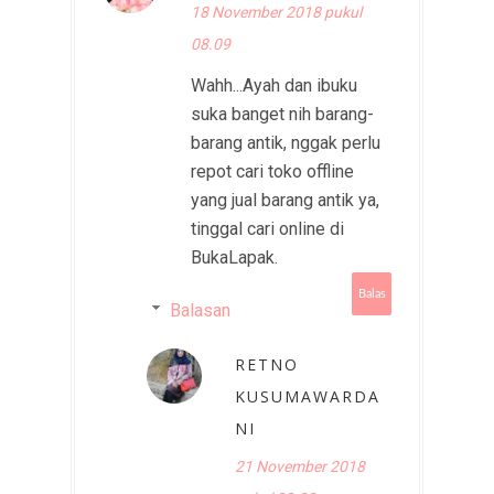
18 November 2018 pukul
08.09
Wahh...Ayah dan ibuku
suka banget nih barang-
barang antik, nggak perlu
repot cari toko offline
yang jual barang antik ya,
tinggal cari online di
BukaLapak.
Balas
Balasan
RETNO
KUSUMAWARDA
NI
21 November 2018