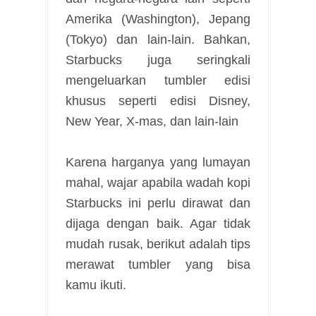
Amerika (Washington), Jepang
(Tokyo) dan lain-lain. Bahkan,
Starbucks juga seringkali
mengeluarkan tumbler edisi
khusus seperti edisi Disney,
New Year, X-mas, dan lain-lain
Karena harganya yang lumayan
mahal, wajar apabila wadah kopi
Starbucks ini perlu dirawat dan
dijaga dengan baik. Agar tidak
mudah rusak, berikut adalah tips
merawat tumbler yang bisa
kamu ikuti.