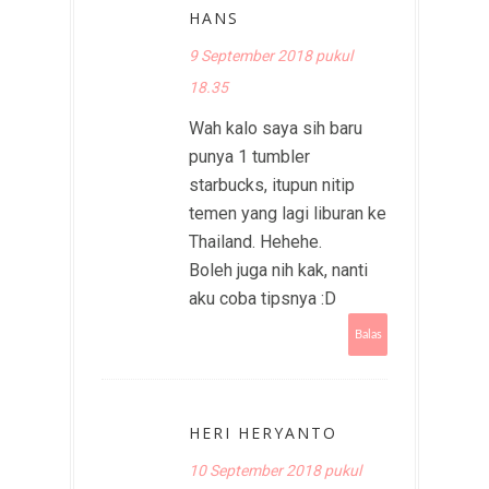
HANS
9 September 2018 pukul
18.35
Wah kalo saya sih baru
punya 1 tumbler
starbucks, itupun nitip
temen yang lagi liburan ke
Thailand. Hehehe.
Boleh juga nih kak, nanti
aku coba tipsnya :D
Balas
HERI HERYANTO
10 September 2018 pukul