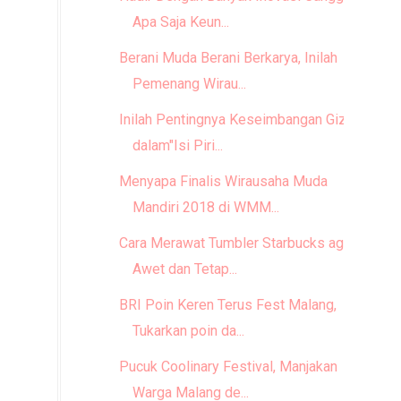
Apa Saja Keun...
Berani Muda Berani Berkarya, Inilah
Pemenang Wirau...
Inilah Pentingnya Keseimbangan Gizi
dalam"Isi Piri...
Menyapa Finalis Wirausaha Muda
Mandiri 2018 di WMM...
Cara Merawat Tumbler Starbucks agar
Awet dan Tetap...
BRI Poin Keren Terus Fest Malang,
Tukarkan poin da...
Pucuk Coolinary Festival, Manjakan
Warga Malang de...