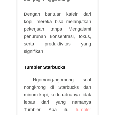
Dengan bantuan kafein dari
kopi, mereka bisa melanjutkan
pekerjaan tanpa Mengalami
penurunan konsentrasi, fokus,
serta produktivitas yang
signifikan
Tumbler Starbucks
Ngomong-ngomong soal
nongkrong di Starbucks dan
minum kopi, kedua-duanya tidak
lepas dari yang namanya
Tumbler. Apa itu
tumbler