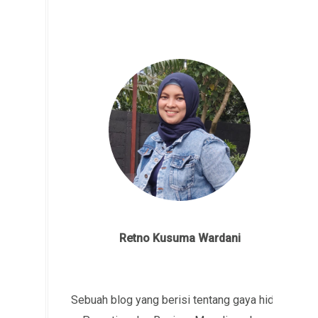
Retno Kusuma Wardani
Sebuah blog yang berisi tentang gaya hidup,