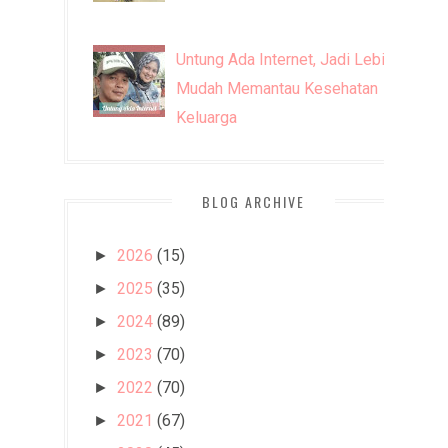
Untung Ada Internet, Jadi Lebih
Mudah Memantau Kesehatan
Keluarga
BLOG ARCHIVE
2026
(15)
►
2025
(35)
►
2024
(89)
►
2023
(70)
►
2022
(70)
►
2021
(67)
►