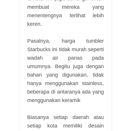
membuat mereka yang
menentengnya terlihat lebih
keren.
Pasalnya, harga tumbler
Starbucks ini tidak murah seperti
wadah air panas pada
umumnya. Begitu juga dengan
bahan yang digunakan, tidak
hanya menggunakan stainless,
beberapa di antaranya ada yang
menggunakan keramik
Biasanya setiap daerah atau
setiap kota memiliki desain