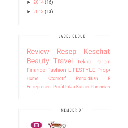
2014
(16)
►
2013
(13)
►
LABEL CLOUD
Review
Resep
Kesehatan
Beauty
Travel
Tekno
Parenting
Finance
Fashion
LIFESTYLE
Property
Home
Otomotif
Pendidikan
Puisi
Entrepreneur
Profil
Fiksi
Kuliner
Humaniora
DIY
MEMBER OF