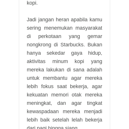
kopi.
Jadi jangan heran apabila kamu
sering menemukan masyarakat
di perkotaan yang gemar
nongkrong di Starbucks. Bukan
hanya sekedar gaya hidup,
aktivitas minum kopi yang
mereka lakukan di sana adalah
untuk membantu agar mereka
lebih fokus saat bekerja, agar
kekuatan memori otak mereka
meningkat, dan agar tingkat
kewaspadaan mereka menjadi
lebih baik setelah lelah bekerja
dari pagi hingga siang.