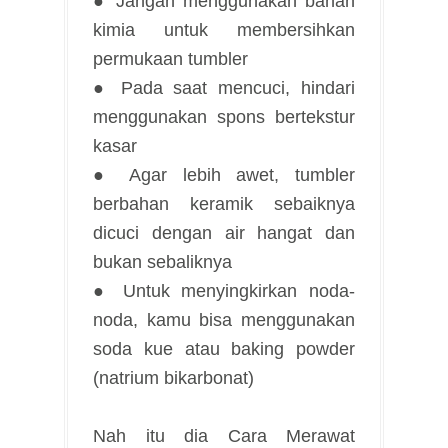
● Jangan menggunakan bahan
kimia untuk membersihkan
permukaan tumbler
● Pada saat mencuci, hindari
menggunakan spons bertekstur
kasar
● Agar lebih awet, tumbler
berbahan keramik sebaiknya
dicuci dengan air hangat dan
bukan sebaliknya
● Untuk menyingkirkan noda-
noda, kamu bisa menggunakan
soda kue atau baking powder
(natrium bikarbonat)
Nah itu dia
Cara Merawat