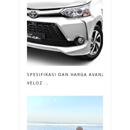
SPESIFIKASI DAN HARGA AVANZA
VELOZ ...