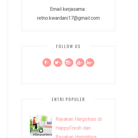
Email kerjasama :
retno.kwardani17@gmail.com
FOLLOW US
+
+
+
+
+
ENTRI POPULER
Rayakan Hargolnas di
HappyFresh dan
Rasakan Hematnya