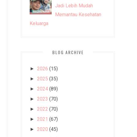
Jadi Lebih Mudah
Memantau Kesehatan
Keluarga
BLOG ARCHIVE
2026
(15)
►
2025
(35)
►
2024
(89)
►
2023
(70)
►
2022
(70)
►
2021
(67)
►
2020
(45)
►