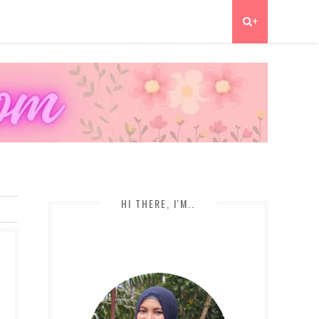
+
HI THERE, I'M..