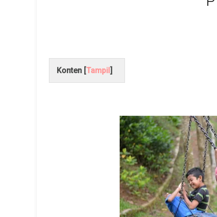
P
Konten [
Tampil
]