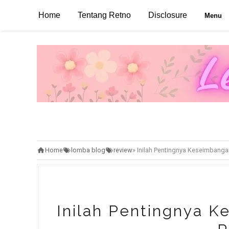
Home
Tentang Retno
Disclosure
Menu
Home
lomba blog
review
»
Inilah Pentingnya Keseimbangan
Inilah Pentingnya K