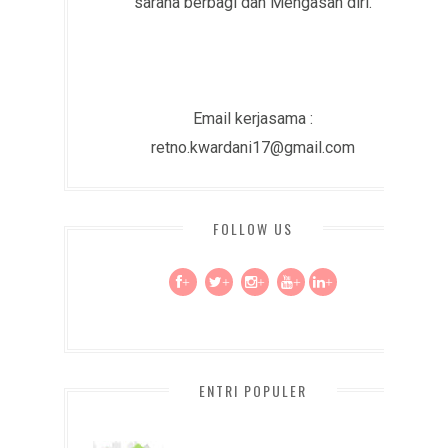
sarana berbagi dan Mengasah diri.
Email kerjasama :
retno.kwardani17@gmail.com
FOLLOW US
+
+
+
+
+
ENTRI POPULER