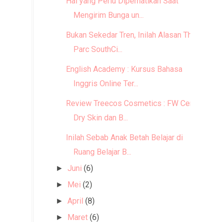
Hal yang Perlu Diperhatikan Saat
Mengirim Bunga un...
Bukan Sekedar Tren, Inilah Alasan The
Parc SouthCi...
English Academy : Kursus Bahasa
Inggris Online Ter...
Review Treecos Cosmetics : FW Cera
Dry Skin dan B...
Inilah Sebab Anak Betah Belajar di
Ruang Belajar B...
Juni
(6)
►
Mei
(2)
►
April
(8)
►
Maret
(6)
►