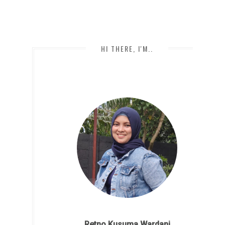
HI THERE, I'M..
Retno Kusuma Wardani