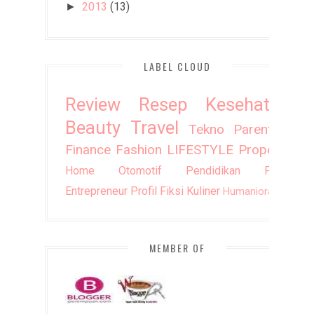
2013
(13)
►
LABEL CLOUD
Review
Resep
Kesehatan
Beauty
Travel
Tekno
Parenting
Finance
Fashion
LIFESTYLE
Property
Home
Otomotif
Pendidikan
Puisi
Entrepreneur
Profil
Fiksi
Kuliner
Humaniora
DIY
MEMBER OF