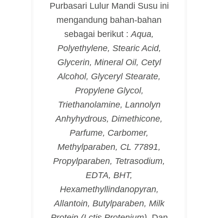
Purbasari Lulur Mandi Susu ini
mengandung bahan-bahan
sebagai berikut :
Aqua,
Polyethylene, Stearic Acid,
Glycerin, Mineral Oil, Cetyl
Alcohol, Glyceryl Stearate,
Propylene Glycol,
Triethanolamine, Lannolyn
Anhyhydrous, Dimethicone,
Parfume, Carbomer,
Methylparaben, CL 77891,
Propylparaben, Tetrasodium,
EDTA, BHT,
Hexamethyllindanopyran,
Allantoin, Butylparaben, Milk
Protein (Lctis Protenium).
Dan