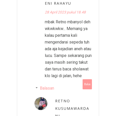
ENI RAHAYU
28 April 2023 pukul 18.48
mbak Retno mbanyol deh
wkwkwkw... Memang ya
kalau pertama kali
mengendarai sepeda tuh
ada aja kejadian aneh atau
lucu. Sampe sekarang pun
saya masih sering takut
dan terus baca sholawat
klo lagi di jalan, hehe
Balas
Balasan
RETNO
KUSUMAWARDA
NI