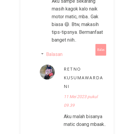
Aku sampe sekarang
masih kagok kalo naik
motor matic, mba.. Gak
biasa 😄. Btw, makasih
tips-tipsnya. Bermanfaat
banget niih..
Balas
Balasan
RETNO
KUSUMAWARDA
NI
11 Mei 2023 pukul
09.39
Aku malah bisanya
matic doang mbaak..