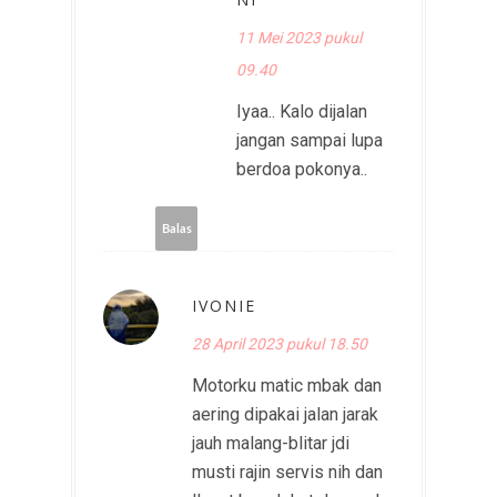
11 Mei 2023 pukul
09.40
Iyaa.. Kalo dijalan
jangan sampai lupa
berdoa pokonya..
Balas
IVONIE
28 April 2023 pukul 18.50
Motorku matic mbak dan
aering dipakai jalan jarak
jauh malang-blitar jdi
musti rajin servis nih dan