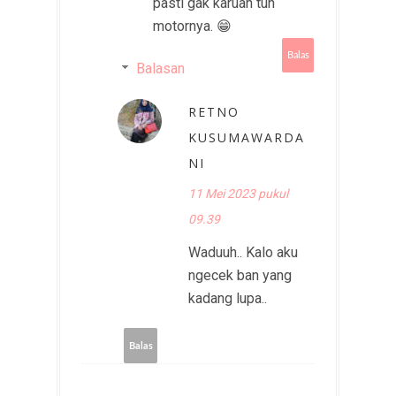
pasti gak karuan tuh
motornya. 😁
Balas
Balasan
RETNO
KUSUMAWARDA
NI
11 Mei 2023 pukul
09.39
Waduuh.. Kalo aku
ngecek ban yang
kadang lupa..
Balas