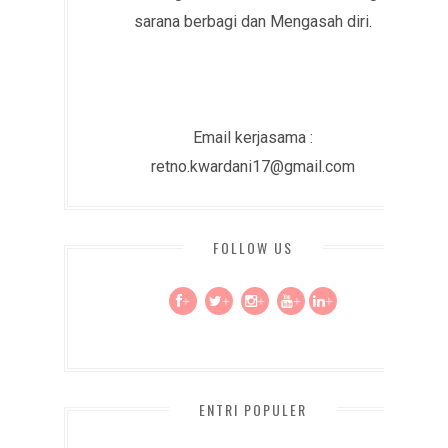
sarana berbagi dan Mengasah diri.
Email kerjasama :
retno.kwardani17@gmail.com
FOLLOW US
+
+
+
+
+
ENTRI POPULER