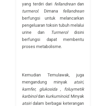
yang terdiri dari
fellandrean
dan
turmerol
. Dimana
fellandrean
berfungsi untuk melancarkan
pengeluaran toksin tubuh melalui
urine dan
Turmerol
disini
berfungsi dapat membentu
proses metabolisme.
Kemudian Temulawak, juga
mengandung minyak
atsiri,
kamfer, glukosida , foluymetik
karbinol
dan
kurkuminoid
. Minyak
atsiri
dalam berbagai keterangan