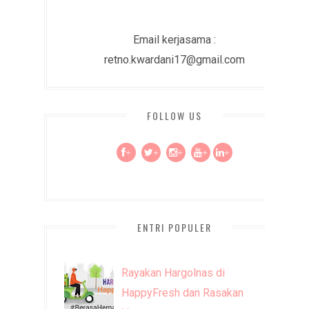
Email kerjasama :
retno.kwardani17@gmail.com
FOLLOW US
+
+
+
+
+
ENTRI POPULER
Rayakan Hargolnas di
HappyFresh dan Rasakan