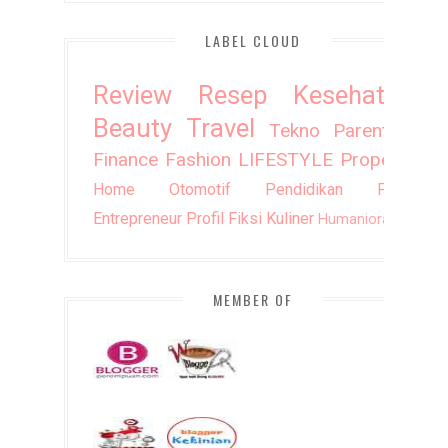
LABEL CLOUD
Review
Resep
Kesehatan
Beauty
Travel
Tekno
Parenting
Finance
Fashion
LIFESTYLE
Property
Home
Otomotif
Pendidikan
Puisi
Entrepreneur
Profil
Fiksi
Kuliner
Humaniora
DIY
MEMBER OF