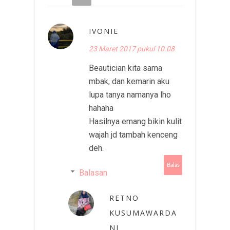
IVONIE
23 Maret 2017 pukul 10.08
Beautician kita sama
mbak, dan kemarin aku
lupa tanya namanya lho
hahaha
Hasilnya emang bikin kulit
wajah jd tambah kenceng
deh.
Balas
Balasan
RETNO
KUSUMAWARDA
NI