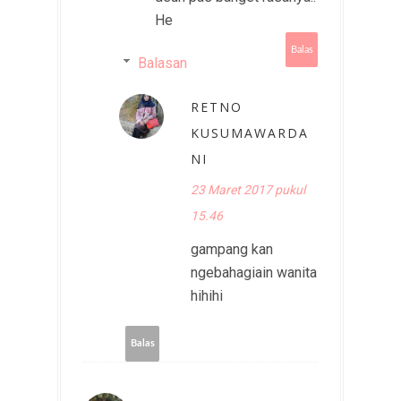
He
Balas
Balasan
RETNO
KUSUMAWARDA
NI
23 Maret 2017 pukul
15.46
gampang kan
ngebahagiain wanita
hihihi
Balas