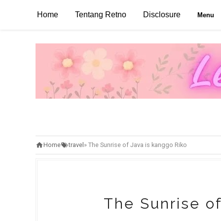
Home
Tentang Retno
Disclosure
Menu
Home
travel
»
The Sunrise of Java is kanggo Riko
The Sunrise of