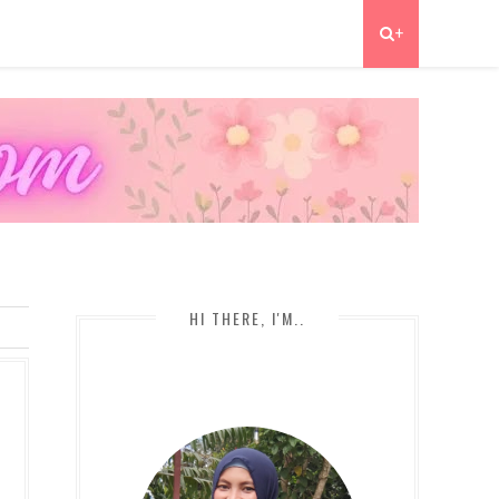
+
HI THERE, I'M..