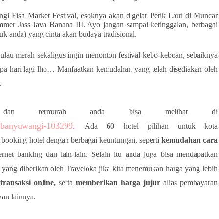
i Fish Market Festival, esoknya akan digelar Petik Laut di Muncar
mmer Jass Java Banana III. Ayo jangan sampai ketinggalan, berbagai
uk anda) yang cinta akan budaya tradisional.
ulau merah sekaligus ingin menonton festival kebo-keboan, sebaiknya
apa hari lagi lho… Manfaatkan kemudahan yang telah disediakan oleh
.
k dan termurah anda bisa melihat di
ty/banyuwangi-103299
.
Ada 60 hotel pilihan untuk kota
booking hotel dengan berbagai keuntungan, seperti
kemudahan cara
internet banking dan lain-lain. Selain itu anda juga bisa mendapatkan
yang diberikan oleh Traveloka jika kita menemukan harga yang lebih
ransaksi online,
serta
memberikan harga jujur
alias pembayaran
han lainnya.