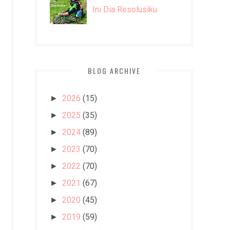
Ini Dia Resolusiku
BLOG ARCHIVE
2026
(15)
►
2025
(35)
►
2024
(89)
►
2023
(70)
►
2022
(70)
►
2021
(67)
►
2020
(45)
►
2019
(59)
►