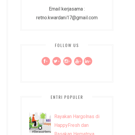
Email kerjasama :
retno.kwardani17@gmail.com
FOLLOW US
+
+
+
+
+
ENTRI POPULER
Rayakan Hargolnas di
HappyFresh dan
Rasakan Hematnya