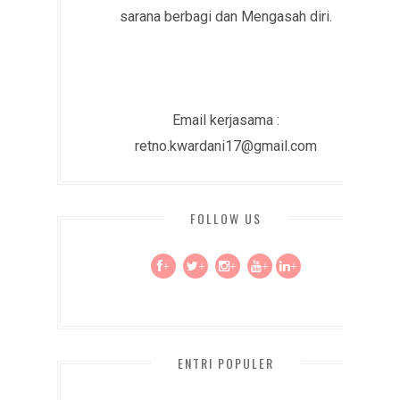
sarana berbagi dan Mengasah diri.
Email kerjasama :
retno.kwardani17@gmail.com
FOLLOW US
+
+
+
+
+
ENTRI POPULER