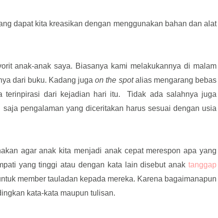
ang dapat kita kreasikan dengan menggunakan bahan dan alat
avorit anak-anak saya. Biasanya kami melakukannya di malam
nya dari buku. Kadang juga
on the spot
alias mengarang bebas
terinpirasi dari kejadian hari itu.
Tidak ada salahnya juga
ntu saja pengalaman yang diceritakan harus sesuai dengan usia
kan agar anak kita menjadi anak cepat merespon apa yang
 empati yang tinggi atau dengan kata lain disebut anak
tanggap
untuk member tauladan kepada mereka. Karena bagaimanapun
ndingkan kata-kata maupun tulisan.