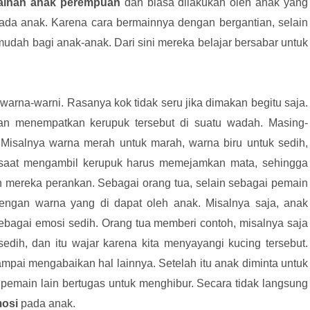
ainan anak perempuan
dan biasa dilakukan oleh anak yang
pada anak. Karena cara bermainnya dengan bergantian, selain
mudah bagi anak-anak. Dari sini mereka belajar bersabar untuk
rna-warni. Rasanya kok tidak seru jika dimakan begitu saja.
n menempatkan kerupuk tersebut di suatu wadah. Masing-
 Misalnya warna merah untuk marah, warna biru untuk sedih,
l, saat mengambil kerupuk harus memejamkan mata, sehingga
n mereka perankan. Sebagai orang tua, selain sebagai pemain
engan warna yang di dapat oleh anak. Misalnya saja, anak
ebagai emosi sedih. Orang tua memberi contoh, misalnya saja
edih, dan itu wajar karena kita menyayangi kucing tersebut.
sampai mengabaikan hal lainnya. Setelah itu anak diminta untuk
emain lain bertugas untuk menghibur. Secara tidak langsung
mosi
pada anak.