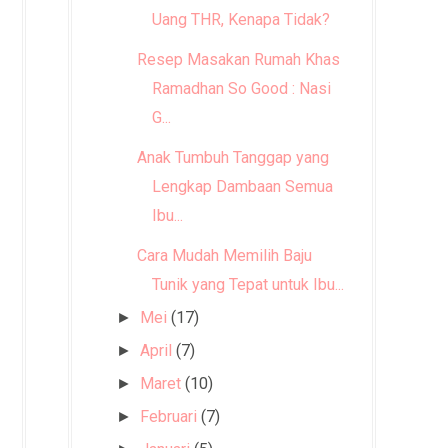
Uang THR, Kenapa Tidak?
Resep Masakan Rumah Khas
Ramadhan So Good : Nasi
G...
Anak Tumbuh Tanggap yang
Lengkap Dambaan Semua
Ibu...
Cara Mudah Memilih Baju
Tunik yang Tepat untuk Ibu...
Mei
(17)
►
April
(7)
►
Maret
(10)
►
Februari
(7)
►