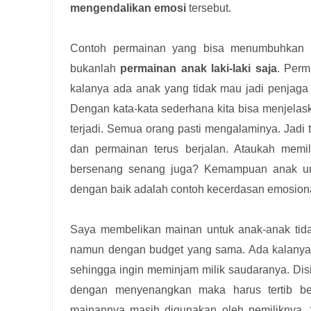
mengendalikan emosi
tersebut.
Contoh permainan yang bisa menumbuhkan sp
bukanlah
permainan anak laki-laki saja
. Perm
kalanya ada anak yang tidak mau jadi penjaga 
Dengan kata-kata sederhana kita bisa menjelask
terjadi. Semua orang pasti mengalaminya. Jadi
dan permainan terus berjalan. Ataukah memili
bersenang senang juga? Kemampuan anak unt
dengan baik adalah contoh kecerdasan emosion
Saya membelikan mainan untuk anak-anak tid
namun dengan budget yang sama. Ada kalanya 
sehingga ingin meminjam milik saudaranya. Disi
dengan menyenangkan maka harus tertib be
mainannya masih digunakan oleh pemiliknya. 