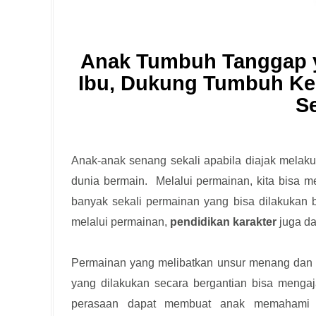
Anak Tumbuh Tanggap 
Ibu, Dukung Tumbuh Ke
S
Anak-anak senang sekali apabila diajak melak
dunia bermain.
Melalui permainan, kita bisa m
banyak sekali permainan yang bisa dilakukan
melalui permainan,
pendidikan karakter
juga da
Permainan yang melibatkan unsur menang dan ka
yang dilakukan secara bergantian bisa mengaj
perasaan dapat membuat anak memaham