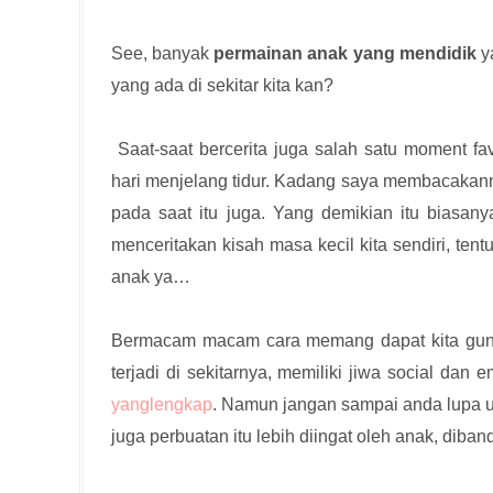
See, banyak
permainan anak yang mendidik
y
yang ada di sekitar kita kan?
Saat-saat bercerita juga salah satu moment f
hari menjelang tidur. Kadang saya membacakan
pada saat itu juga. Yang demikian itu biasanya 
menceritakan kisah masa kecil kita sendiri, te
anak ya…
Bermacam macam cara memang dapat kita guna
terjadi di sekitarnya, memiliki jiwa social dan
yanglengkap
. Namun jangan sampai anda lupa 
juga perbuatan itu lebih diingat oleh anak, diba