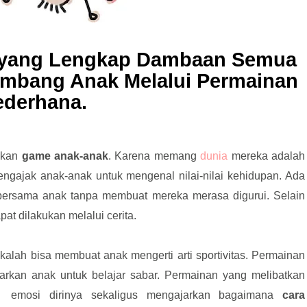
yang Lengkap Dambaan Semua
mbang Anak Melalui Permainan
ederhana.
ukan
game anak-anak
. Karena memang
dunia
mereka adalah
engajak anak-anak untuk mengenal nilai-nilai kehidupan. Ada
 bersama anak tanpa membuat mereka merasa digurui. Selain
pat dilakukan melalui cerita.
lah bisa membuat anak mengerti arti sportivitas. Permainan
arkan anak untuk belajar sabar. Permainan yang melibatkan
i
emosi dirinya sekaligus mengajarkan bagaimana
cara