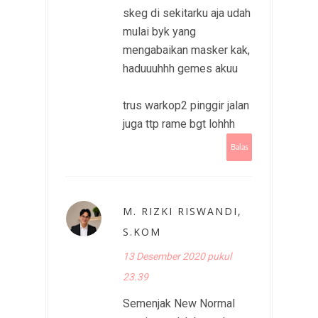
skeg di sekitarku aja udah
mulai byk yang
mengabaikan masker kak,
haduuuhhh gemes akuu
trus warkop2 pinggir jalan
juga ttp rame bgt lohhh
Balas
M. RIZKI RISWANDI,
S.KOM
13 Desember 2020 pukul
23.39
Semenjak New Normal