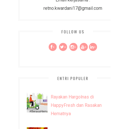
retno.kwardani17@gmail.com
FOLLOW US
+
+
+
+
+
ENTRI POPULER
Rayakan Hargolnas di
HappyFresh dan Rasakan
Hematnya