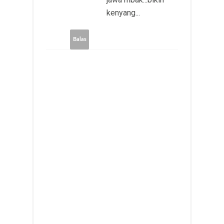
kenyang...
Balas