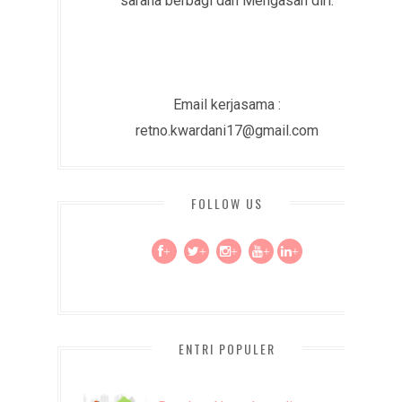
sarana berbagi dan Mengasah diri.
Email kerjasama :
retno.kwardani17@gmail.com
FOLLOW US
+
+
+
+
+
ENTRI POPULER