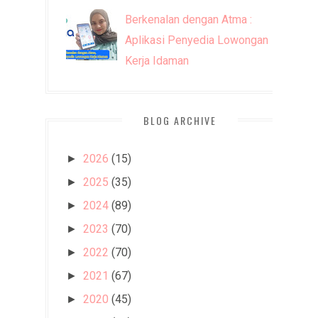
Berkenalan dengan Atma :
Aplikasi Penyedia Lowongan
Kerja Idaman
BLOG ARCHIVE
2026
(15)
►
2025
(35)
►
2024
(89)
►
2023
(70)
►
2022
(70)
►
2021
(67)
►
2020
(45)
►