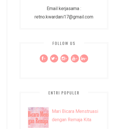
Email kerjasama :
retno.kwardani17@gmail.com
FOLLOW US
+
+
+
+
+
ENTRI POPULER
Mari Bicara Menstruasi
dengan Remaja Kita