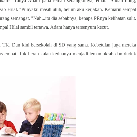
jakan?" Tanya Adam pada teman sebangkunya, Hilal. "Sudah dong,
wab Hilal. "Punyaku masih utuh, belum aku kerjakan. Kemarin sempat
kurang semangat. "Nah...itu dia sebabnya, kenapa PRnya kelihatan sulit.
impal Hilal sambil tertawa. Adam hanya tersenyum kecut.
 TK. Dan kini bersekolah di SD yang sama. Kebetulan juga mereka
kelas empat. Tak heran kalau keduanya menjadi teman akrab dan duduk