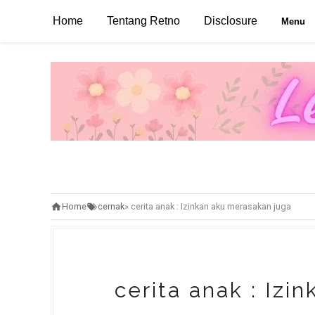
Home
Tentang Retno
Disclosure
Menu
Home
cernak
»
cerita anak : Izinkan aku merasakan juga
cerita anak : Izi