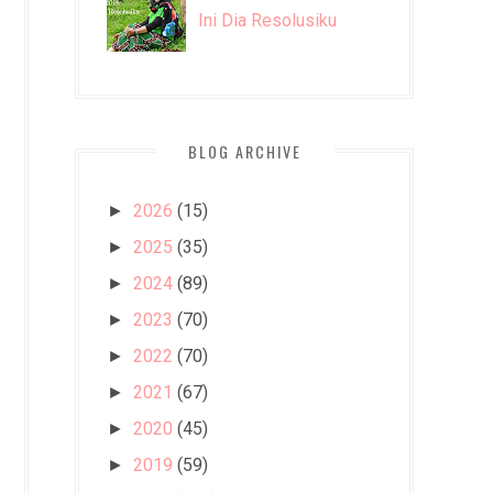
Ini Dia Resolusiku
BLOG ARCHIVE
2026
(15)
►
2025
(35)
►
2024
(89)
►
2023
(70)
►
2022
(70)
►
2021
(67)
►
2020
(45)
►
2019
(59)
►