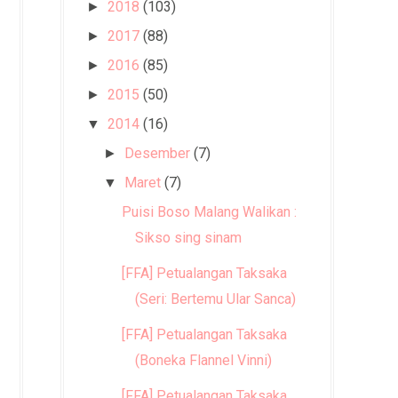
2018
(103)
►
2017
(88)
►
2016
(85)
►
2015
(50)
►
2014
(16)
▼
Desember
(7)
►
Maret
(7)
▼
Puisi Boso Malang Walikan :
Sikso sing sinam
[FFA] Petualangan Taksaka
(Seri: Bertemu Ular Sanca)
[FFA] Petualangan Taksaka
(Boneka Flannel Vinni)
[FFA] Petualangan Taksaka