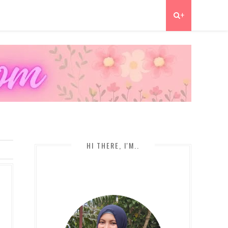
+
HI THERE, I'M..