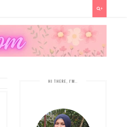
+
HI THERE, I'M..