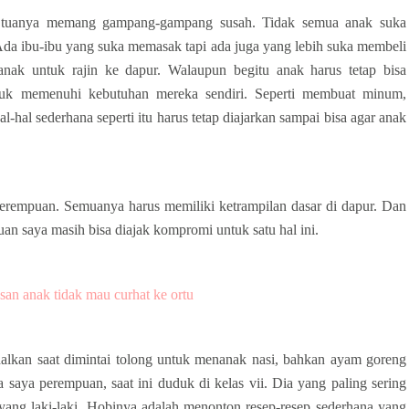
ng tuanya memang gampang-gampang susah. Tidak semua anak suka
 Ada ibu-ibu yang suka memasak tapi ada juga yang lebih suka membeli
nak untuk rajin ke dapur. Walaupun begitu anak harus tetap bisa
ntuk memenuhi kebutuhan mereka sendiri. Seperti membuat minum,
hal sederhana seperti itu harus tetap diajarkan sampai bisa agar anak
 perempuan. Semuanya harus memiliki ketrampilan dasar di dapur. Dan
an saya masih bisa diajak kompromi untuk satu hal ini.
asan anak tidak mau curhat ke ortu
ndalkan saat dimintai tolong untuk menanak nasi, bahkan ayam goreng
 saya perempuan, saat ini duduk di kelas vii. Dia yang paling sering
yang laki-laki. Hobinya adalah menonton resep-resep sederhana yang