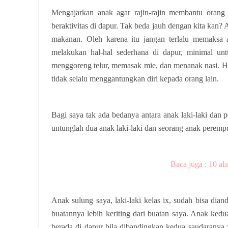
Mengajarkan anak agar rajin-rajin membantu ora
beraktivitas di dapur. Tak beda jauh dengan kita kan?
makanan. Oleh karena itu jangan terlalu memaksa a
melakukan hal-hal sederhana di dapur, minimal u
menggoreng telur, memasak mie, dan menanak nasi. Hal-
tidak selalu menggantungkan diri kepada orang lain.
Bagi saya tak ada bedanya antara anak laki-laki dan
untunglah dua anak laki-laki dan seorang anak perempu
Baca juga : 10 al
Anak sulung saya, laki-laki kelas ix, sudah bisa dia
buatannya lebih keriting dari buatan saya. Anak kedua
berada di dapur bila dibandingkan kedua saudaranya 