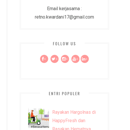
Email kerjasama :
retno.kwardani17@gmail.com
FOLLOW US
+
+
+
+
+
ENTRI POPULER
Rayakan Hargolnas di
HappyFresh dan
Rasakan Hematnya