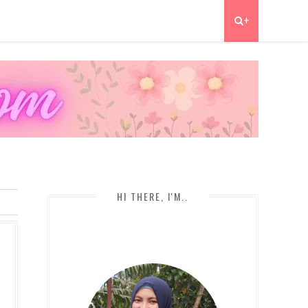
+
HI THERE, I'M..