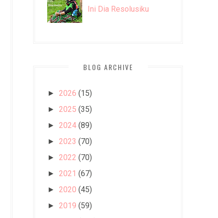
Ini Dia Resolusiku
BLOG ARCHIVE
2026
(15)
►
2025
(35)
►
2024
(89)
►
2023
(70)
►
2022
(70)
►
2021
(67)
►
2020
(45)
►
2019
(59)
►