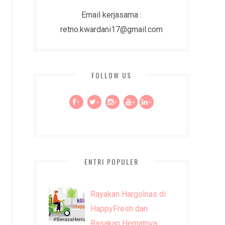
Email kerjasama :
retno.kwardani17@gmail.com
FOLLOW US
+
+
+
+
+
ENTRI POPULER
Rayakan Hargolnas di
HappyFresh dan
Rasakan Hematnya