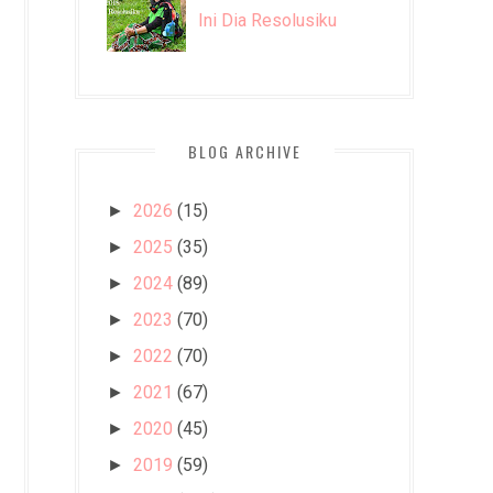
Ini Dia Resolusiku
BLOG ARCHIVE
2026
(15)
►
2025
(35)
►
2024
(89)
►
2023
(70)
►
2022
(70)
►
2021
(67)
►
2020
(45)
►
2019
(59)
►