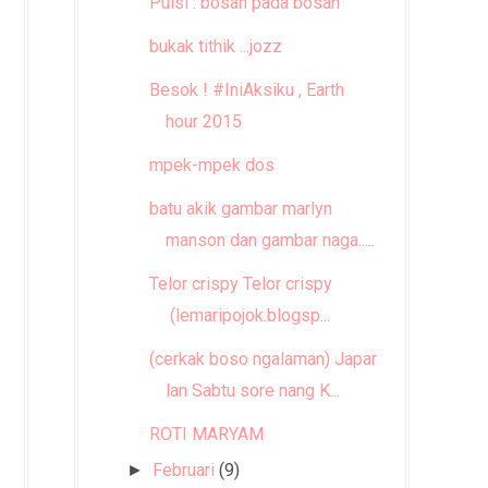
Puisi : bosan pada bosan
bukak tithik ...jozz
Besok ! #IniAksiku , Earth
hour 2015
mpek-mpek dos
batu akik gambar marlyn
manson dan gambar naga.....
Telor crispy Telor crispy
(lemaripojok.blogsp...
(cerkak boso ngalaman) Japar
lan Sabtu sore nang K...
ROTI MARYAM
Februari
(9)
►