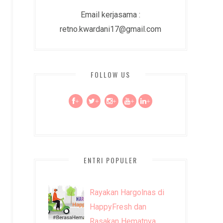
Email kerjasama :
retno.kwardani17@gmail.com
FOLLOW US
+
+
+
+
+
ENTRI POPULER
Rayakan Hargolnas di
HappyFresh dan
Rasakan Hematnya