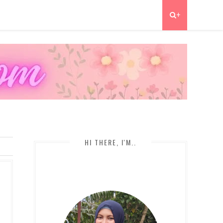
+
HI THERE, I'M..