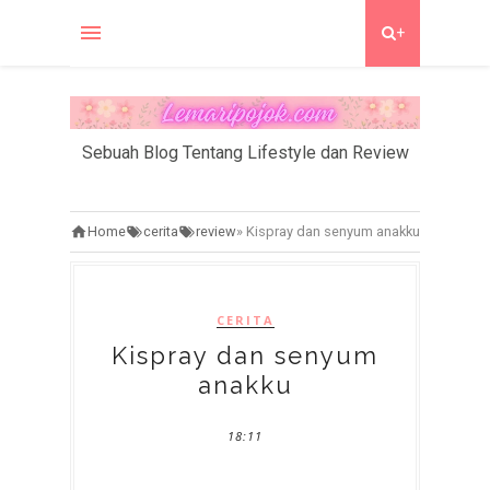
+
Sebuah Blog Tentang Lifestyle dan Review
Home
cerita
review
»
Kispray dan senyum anakku
CERITA
Kispray dan senyum
anakku
18:11