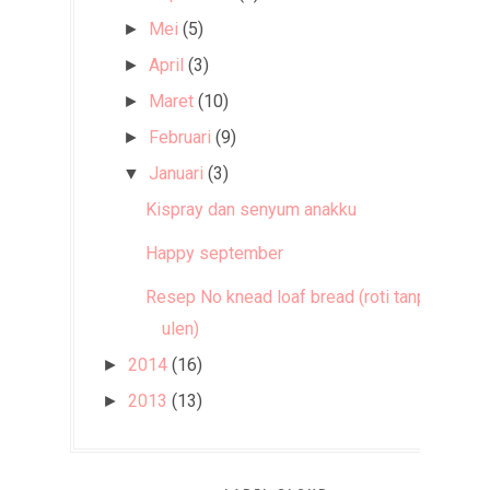
Mei
(5)
►
April
(3)
►
Maret
(10)
►
Februari
(9)
►
Januari
(3)
▼
Kispray dan senyum anakku
Happy september
Resep No knead loaf bread (roti tanpa
ulen)
2014
(16)
►
2013
(13)
►