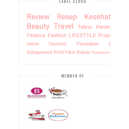
LABEL CLOUD
Review
Resep
Kesehatan
Beauty
Travel
Tekno
Parenting
Finance
Fashion
LIFESTYLE
Property
Home
Otomotif
Pendidikan
Puisi
Entrepreneur
Profil
Fiksi
Kuliner
Humaniora
DIY
MEMBER OF