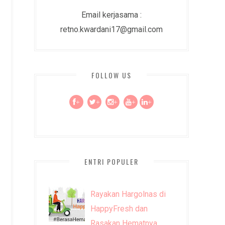
Email kerjasama :
retno.kwardani17@gmail.com
FOLLOW US
+
+
+
+
+
ENTRI POPULER
Rayakan Hargolnas di
HappyFresh dan
Rasakan Hematnya