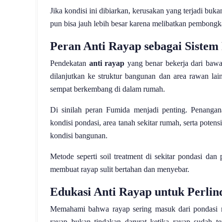
Jika kondisi ini dibiarkan, kerusakan yang terjadi buka
pun bisa jauh lebih besar karena melibatkan pembong
Peran Anti Rayap sebagai Siste
Pendekatan
anti rayap
yang benar bekerja dari bawah
dilanjutkan ke struktur bangunan dan area rawan l
sempat berkembang di dalam rumah.
Di sinilah peran Fumida menjadi penting. Penangan
kondisi pondasi, area tanah sekitar rumah, serta potens
kondisi bangunan.
Metode seperti soil treatment di sekitar pondasi da
membuat rayap sulit bertahan dan menyebar.
Edukasi Anti Rayap untuk Perli
Memahami bahwa rayap sering masuk dari pondasi m
rayap bukan tindakan darurat ketika rayap sudah te