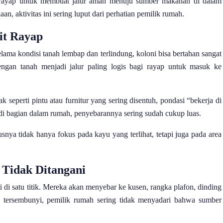
 rayap untuk membuat jalur aman menuju sumber makanan di dalam
, aktivitas ini sering luput dari perhatian pemilik rumah.
it Rayap
ama kondisi tanah lembap dan terlindung, koloni bisa bertahan sangat
ngan tanah menjadi jalur paling logis bagi rayap untuk masuk ke
k seperti pintu atau furnitur yang sering disentuh, pondasi “bekerja di
i di bagian dalam rumah, penyebarannya sering sudah cukup luas.
snya tidak hanya fokus pada kayu yang terlihat, tetapi juga pada area
 Tidak Ditangani
 di satu titik. Mereka akan menyebar ke kusen, rangka plafon, dinding
a tersembunyi, pemilik rumah sering tidak menyadari bahwa sumber