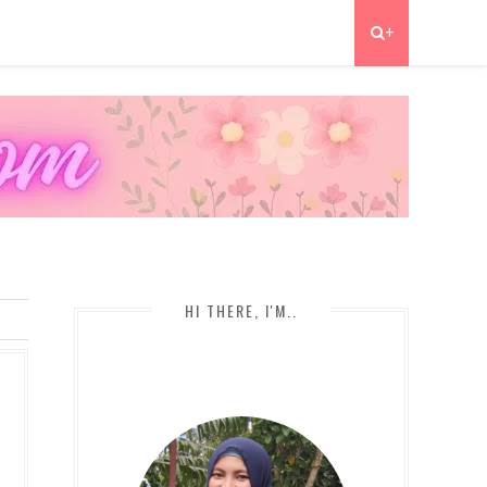
+
HI THERE, I'M..