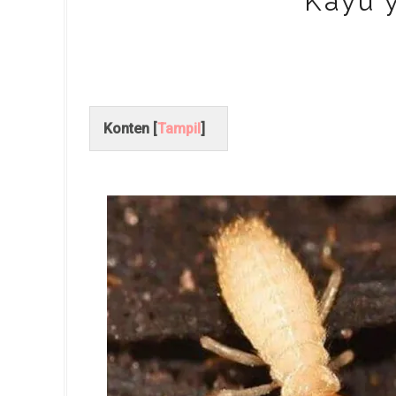
Kayu y
Konten [
Tampil
]