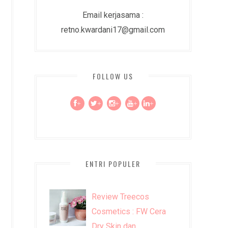
Email kerjasama :
retno.kwardani17@gmail.com
FOLLOW US
+
+
+
+
+
ENTRI POPULER
Review Treecos
Cosmetics : FW Cera
Dry Skin dan