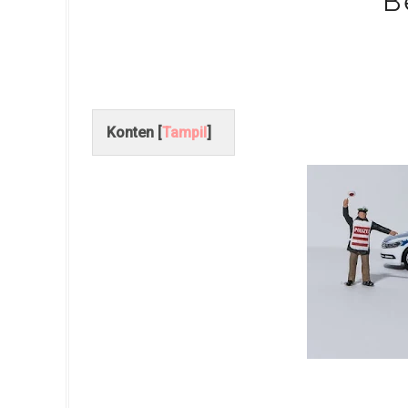
B
Konten [
Tampil
]