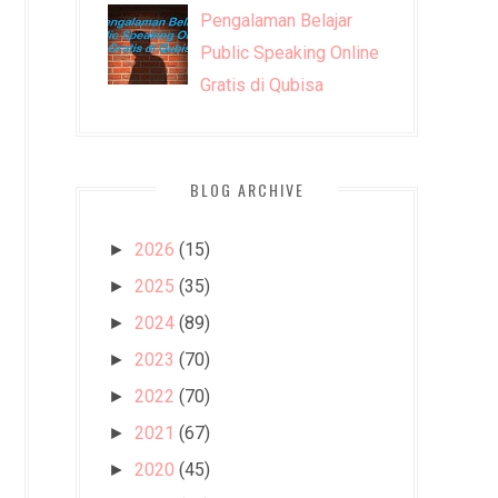
Pengalaman Belajar
Public Speaking Online
Gratis di Qubisa
BLOG ARCHIVE
2026
(15)
►
2025
(35)
►
2024
(89)
►
2023
(70)
►
2022
(70)
►
2021
(67)
►
2020
(45)
►