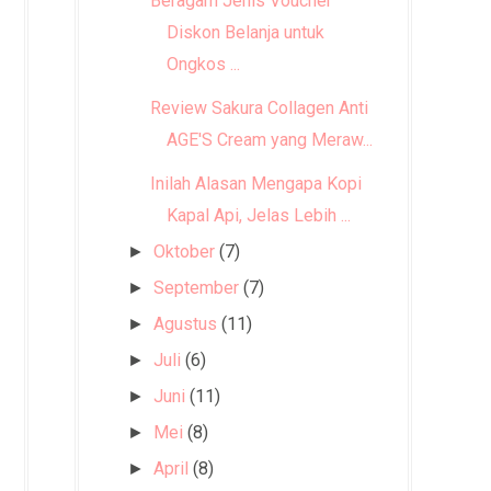
Beragam Jenis Voucher
Diskon Belanja untuk
Ongkos ...
Review Sakura Collagen Anti
AGE'S Cream yang Meraw...
Inilah Alasan Mengapa Kopi
Kapal Api, Jelas Lebih ...
Oktober
(7)
►
September
(7)
►
Agustus
(11)
►
Juli
(6)
►
Juni
(11)
►
Mei
(8)
►
April
(8)
►