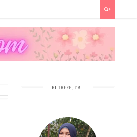
+
HI THERE, I'M..