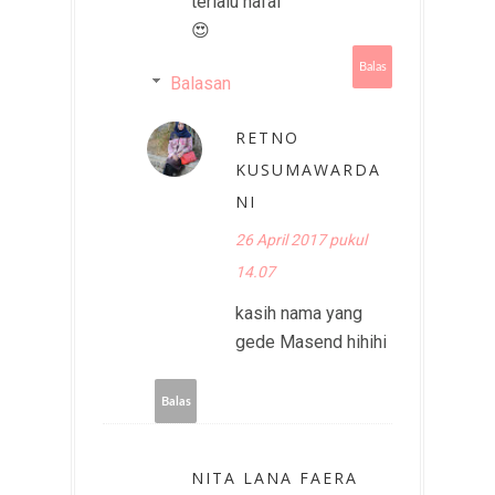
terlalu hafal
😍
Balas
Balasan
RETNO
KUSUMAWARDA
NI
26 April 2017 pukul
14.07
kasih nama yang
gede Masend hihihi
Balas
NITA LANA FAERA