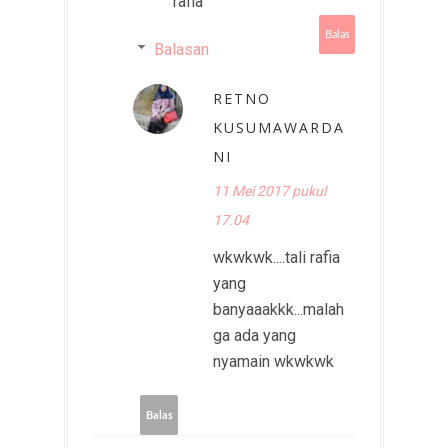
rafia
Balas
Balasan
RETNO
KUSUMAWARDA
NI
11 Mei 2017 pukul
17.04
wkwkwk....tali rafia
yang
banyaaakkk...malah
ga ada yang
nyamain wkwkwk
Balas