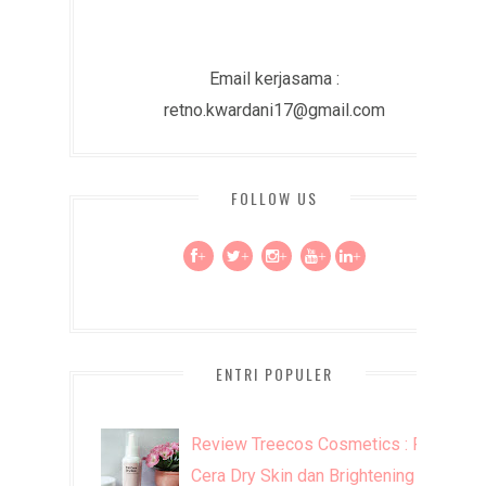
Email kerjasama :
retno.kwardani17@gmail.com
FOLLOW US
+
+
+
+
+
ENTRI POPULER
Review Treecos Cosmetics : FW
Cera Dry Skin dan Brightening