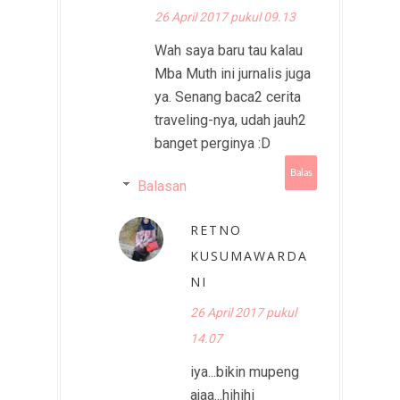
26 April 2017 pukul 09.13
Wah saya baru tau kalau
Mba Muth ini jurnalis juga
ya. Senang baca2 cerita
traveling-nya, udah jauh2
banget perginya :D
Balas
Balasan
RETNO
KUSUMAWARDA
NI
26 April 2017 pukul
14.07
iya...bikin mupeng
ajaa...hihihi