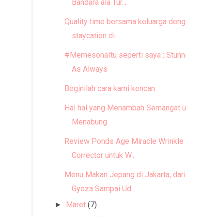
Bandara ala Tur...
Quality time bersama keluarga dengan
staycation di...
#MemesonaItu seperti saya : Stunning
As Always
Beginilah cara kami kencan
Hal hal yang Menambah Semangat untuk
Menabung
Review Ponds Age Miracle Wrinkle
Corrector untuk W...
Menu Makan Jepang di Jakarta, dari
Gyoza Sampai Ud...
Maret
(7)
►