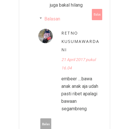
juga bakal hilang
Balas
Balasan
RETNO
KUSUMAWARDA
NI
21 April 2017 pukul
16.04
embeer ....bawa
anak anak aja udah
pasti ribet apalagi
bawaan
segambreng
Balas