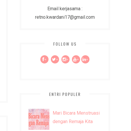
Email kerjasama :
retno.kwardani17@gmail.com
FOLLOW US
+
+
+
+
+
ENTRI POPULER
Mari Bicara Menstruasi
dengan Remaja Kita