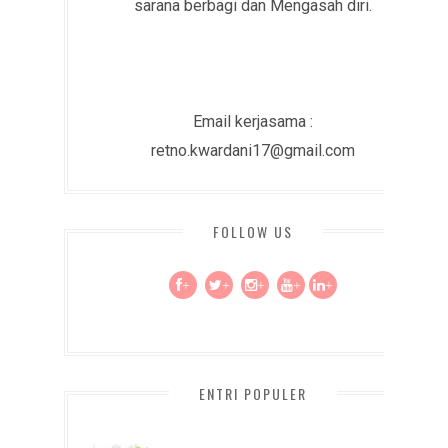
sarana berbagi dan Mengasah diri.
Email kerjasama :
retno.kwardani17@gmail.com
FOLLOW US
+
+
+
+
+
ENTRI POPULER