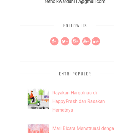
retno.kwardani17@gmail.com
FOLLOW US
+
+
+
+
+
ENTRI POPULER
Rayakan Hargolnas di
HappyFresh dan Rasakan
Hematnya
Mari Bicara Menstruasi dengan