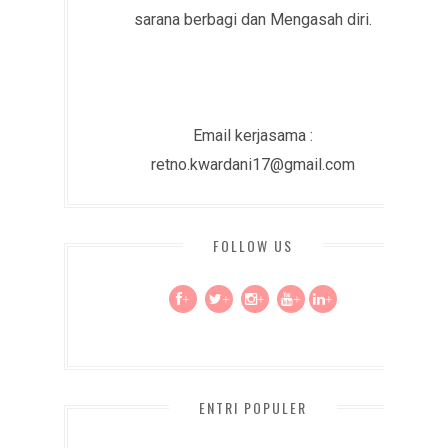
sarana berbagi dan Mengasah diri.
Email kerjasama :
retno.kwardani17@gmail.com
FOLLOW US
+
+
+
+
+
ENTRI POPULER