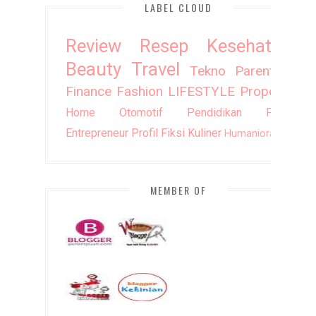
LABEL CLOUD
Review
Resep
Kesehatan
Beauty
Travel
Tekno
Parenting
Finance
Fashion
LIFESTYLE
Property
Home
Otomotif
Pendidikan
Puisi
Entrepreneur
Profil
Fiksi
Kuliner
Humaniora
DIY
MEMBER OF