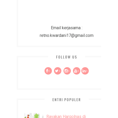
Email kerjasama :
retno.kwardani17@gmail.com
FOLLOW US
+
+
+
+
+
ENTRI POPULER
Rayakan Hargolnas di