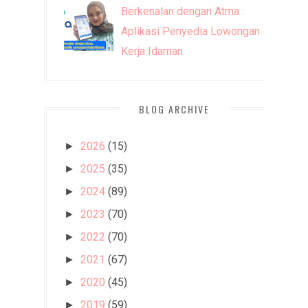
Berkenalan dengan Atma :
Aplikasi Penyedia Lowongan
Kerja Idaman
BLOG ARCHIVE
2026
(15)
►
2025
(35)
►
2024
(89)
►
2023
(70)
►
2022
(70)
►
2021
(67)
►
2020
(45)
►
2019
(59)
►