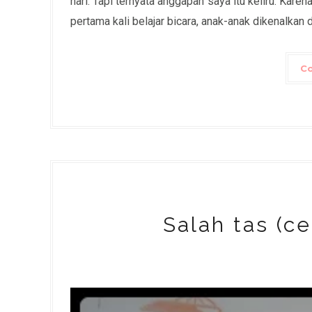
hari. Tapi ternyata anggapan saya itu keliru. Kare
pertama kali belajar bicara, anak-anak dikenalka
Co
Salah tas (ce