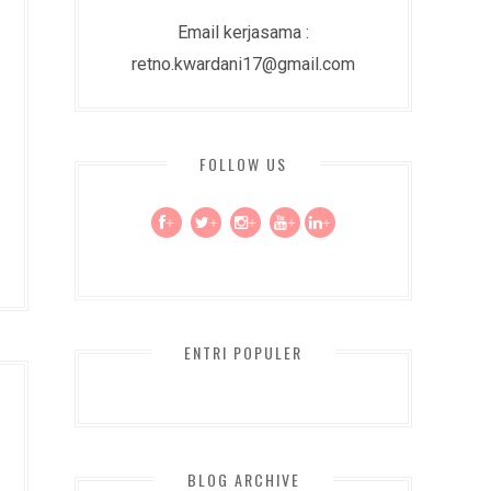
Email kerjasama :
retno.kwardani17@gmail.com
FOLLOW US
+
+
+
+
+
ENTRI POPULER
BLOG ARCHIVE