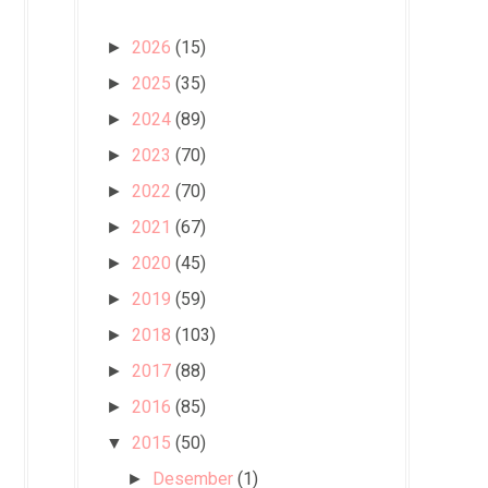
2026
(15)
►
2025
(35)
►
2024
(89)
►
2023
(70)
►
2022
(70)
►
2021
(67)
►
2020
(45)
►
2019
(59)
►
2018
(103)
►
2017
(88)
►
2016
(85)
►
2015
(50)
▼
Desember
(1)
►