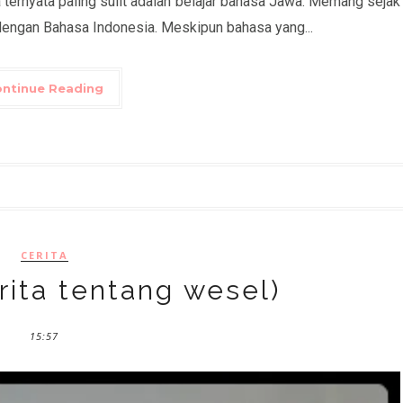
na ternyata paling sulit adalah belajar bahasa Jawa. Memang sejak
n dengan Bahasa Indonesia. Meskipun bahasa yang...
ntinue Reading
CERITA
rita tentang wesel)
15:57