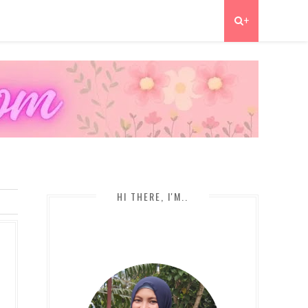
+
HI THERE, I'M..