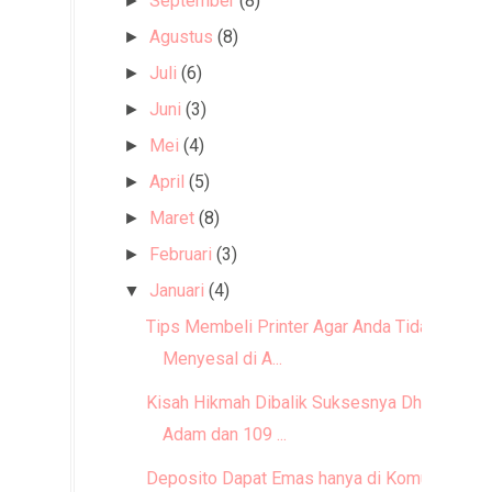
September
(8)
►
Agustus
(8)
►
Juli
(6)
►
Juni
(3)
►
Mei
(4)
►
April
(5)
►
Maret
(8)
►
Februari
(3)
►
Januari
(4)
▼
Tips Membeli Printer Agar Anda Tidak
Menyesal di A...
Kisah Hikmah Dibalik Suksesnya Dhafi
Adam dan 109 ...
Deposito Dapat Emas hanya di Komunal