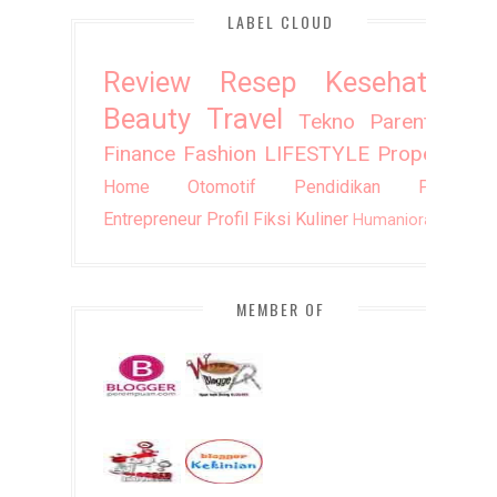
LABEL CLOUD
Review
Resep
Kesehatan
Beauty
Travel
Tekno
Parenting
Finance
Fashion
LIFESTYLE
Property
Home
Otomotif
Pendidikan
Puisi
Entrepreneur
Profil
Fiksi
Kuliner
Humaniora
DIY
MEMBER OF