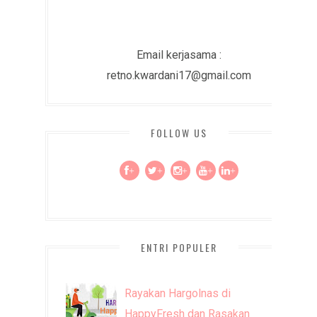
Email kerjasama :
retno.kwardani17@gmail.com
FOLLOW US
+
+
+
+
+
ENTRI POPULER
Rayakan Hargolnas di
HappyFresh dan Rasakan