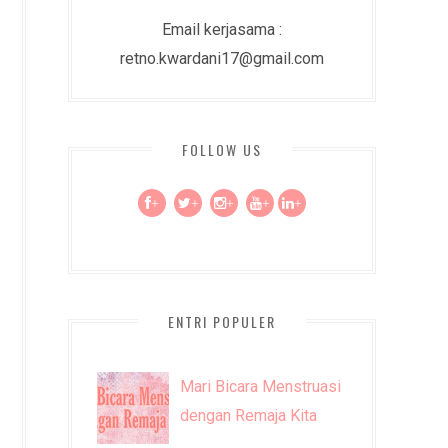
Email kerjasama :
retno.kwardani17@gmail.com
FOLLOW US
+
+
+
+
+
ENTRI POPULER
Mari Bicara Menstruasi
dengan Remaja Kita