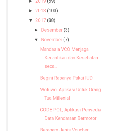
2019
(59)
►
2018
(103)
►
2017
(88)
▼
Desember
(3)
►
November
(7)
▼
Mandasia VCO Menjaga
Kecantikan dan Kesehatan
seca...
Begini Rasanya Pakai IUD
Wotuwo, Aplikasi Untuk Orang
Tua Millenial
CODE POL, Aplikasi Penyedia
Data Kendaraan Bermotor
Beragam Jenis Voucher