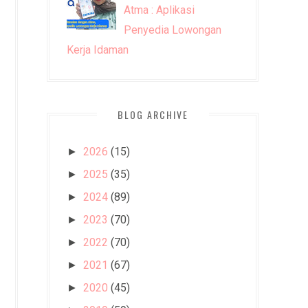
Atma : Aplikasi
Penyedia Lowongan
Kerja Idaman
BLOG ARCHIVE
2026
(15)
►
2025
(35)
►
2024
(89)
►
2023
(70)
►
2022
(70)
►
2021
(67)
►
2020
(45)
►