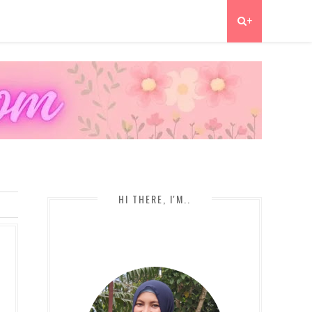
+
HI THERE, I'M..