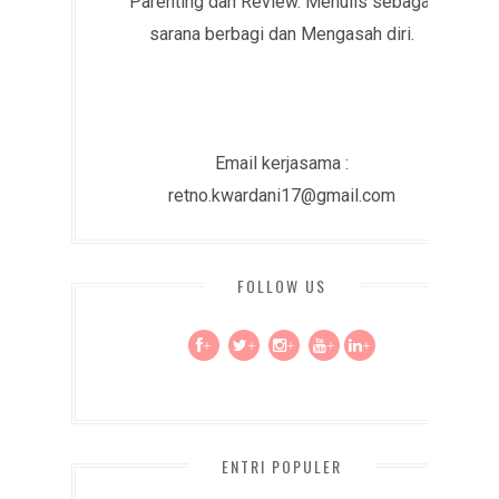
Parenting dan Review. Menulis sebagai
sarana berbagi dan Mengasah diri.
Email kerjasama :
retno.kwardani17@gmail.com
FOLLOW US
+
+
+
+
+
ENTRI POPULER