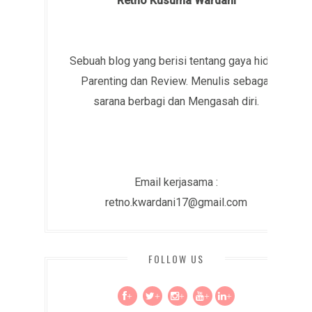
Retno Kusuma Wardani
Sebuah blog yang berisi tentang gaya hidup,
Parenting dan Review. Menulis sebagai
sarana berbagi dan Mengasah diri.
Email kerjasama :
retno.kwardani17@gmail.com
FOLLOW US
+
+
+
+
+