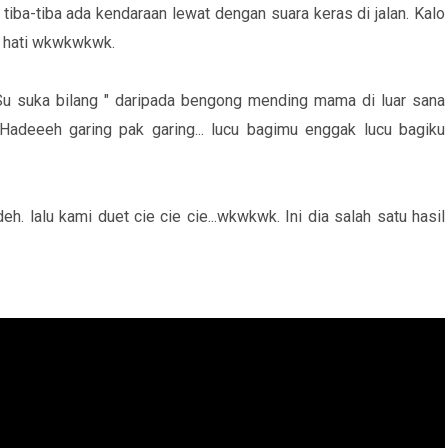
iba-tiba ada kendaraan lewat dengan suara keras di jalan. Kalo
m hati wkwkwkwk.
Su suka bilang " daripada bengong mending mama di luar sana
. Hadeeeh garing pak garing... lucu bagimu enggak lucu bagiku
h. lalu kami duet cie cie cie...wkwkwk. Ini dia salah satu hasil