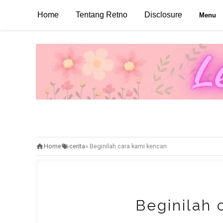
Home
Tentang Retno
Disclosure
Menu
Home
cerita
»
Beginilah cara kami kencan
Beginilah 