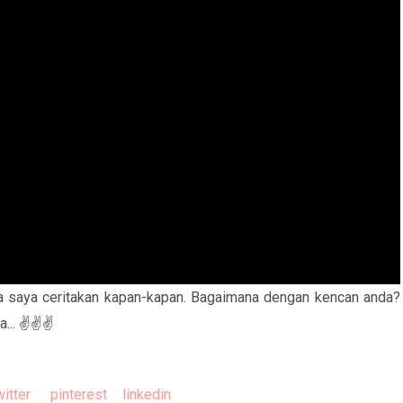
sa saya ceritakan kapan-kapan. Bagaimana dengan kencan anda?
aa... ✌✌✌
witter
pinterest
linkedin