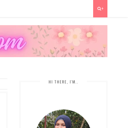
+
HI THERE, I'M..