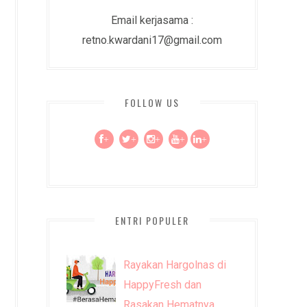
Email kerjasama :
retno.kwardani17@gmail.com
FOLLOW US
+
+
+
+
+
ENTRI POPULER
Rayakan Hargolnas di
HappyFresh dan
Rasakan Hematnya