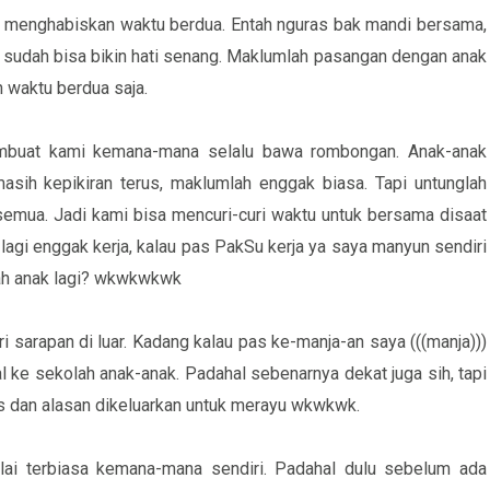
sa menghabiskan waktu berdua. Entah nguras bak mandi bersama,
 sudah bisa bikin hati senang. Maklumlah pasangan dengan anak
n waktu berdua saja.
embuat kami kemana-mana selalu bawa rombongan. Anak-anak
masih kepikiran terus, maklumlah enggak biasa. Tapi untunglah
semua. Jadi kami bisa mencuri-curi waktu untuk bersama disaat
lagi enggak kerja, kalau pas PakSu kerja ya saya manyun sendiri
bah anak lagi? wkwkwkwk
 sarapan di luar. Kadang kalau pas ke-manja-an saya (((manja)))
l ke sekolah anak-anak. Padahal sebenarnya dekat juga sih, tapi
rus dan alasan dikeluarkan untuk merayu wkwkwk.
ai terbiasa kemana-mana sendiri. Padahal dulu sebelum ada