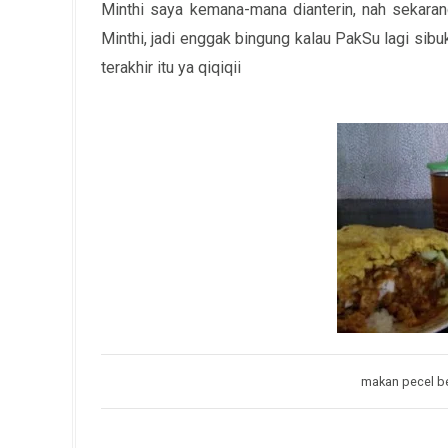
Minthi saya kemana-mana dianterin, nah sekarang
Minthi, jadi enggak bingung kalau PakSu lagi sib
terakhir itu ya qiqiqii
makan pecel be