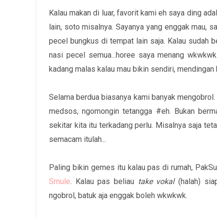
Kalau makan di luar, favorit kami eh saya ding a
lain, soto misalnya. Sayanya yang enggak mau, say
pecel bungkus di tempat lain saja. Kalau sudah b
nasi pecel semua...horee saya menang wkwkwk.
kadang malas kalau mau bikin sendiri, mendingan b
Selama berdua biasanya kami banyak mengobrol. T
medsos, ngomongin tetangga #eh. Bukan bermak
sekitar kita itu terkadang perlu. Misalnya saja t
semacam itulah...
Paling bikin gemes itu kalau pas di rumah, Pak
Smule
. Kalau pas beliau
take vokal
(halah) sia
ngobrol, batuk aja enggak boleh wkwkwk.