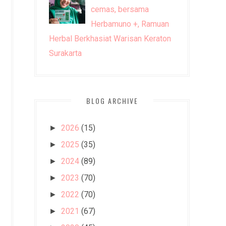
cemas, bersama
Herbamuno +, Ramuan
Herbal Berkhasiat Warisan Keraton
Surakarta
BLOG ARCHIVE
2026
(15)
►
2025
(35)
►
2024
(89)
►
2023
(70)
►
2022
(70)
►
2021
(67)
►