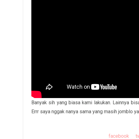
Banyak sih yang biasa kami lakukan. Lainnya bi
Errr saya nggak nanya sama yang masih jomblo y
facebook
t