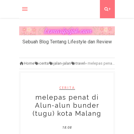
+
Sebuah Blog Tentang Lifestyle dan Review
Home
cerita
jalan-jalan
travel
»
melepas penat di Alun-alun bunder (tugu) kota Malang
CERITA
melepas penat di
Alun-alun bunder
(tugu) kota Malang
18:08