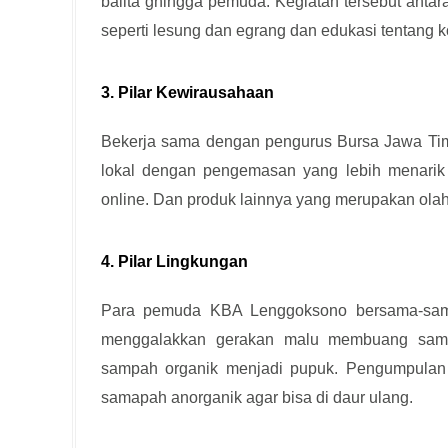
balita ghingga pemuda. Kegiatan tersebut antar
seperti lesung dan egrang dan edukasi tentang k
3. Pilar Kewirausahaan
Bekerja sama dengan pengurus Bursa Jawa Ti
lokal dengan pengemasan yang lebih menarik 
online. Dan produk lainnya yang merupakan olah
4. Pilar Lingkungan
Para pemuda KBA Lenggoksono bersama-sama 
menggalakkan gerakan malu membuang samp
sampah organik menjadi pupuk. Pengumpulan 
samapah anorganik agar bisa di daur ulang.