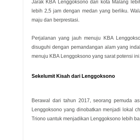
Jarak KBA Lenggoksono dari kota Malang lebi
lebih 2,5 jam dengan medan yang berliku. Wa
maju dan berprestasi.
Perjalanan yang jauh menuju KBA Lenggokson
disuguhi dengan pemandangan alam yang indah
menuju KBA Lenggoksono yang sarat potensi ini
Sekelumit Kisah dari Lenggoksono
Berawal dari tahun 2017, seorang pemuda asl
Lenggoksono yang dinobatkan menjadi lokal cha
Triono uantuk menjadikan Lenggoksono lebih bai