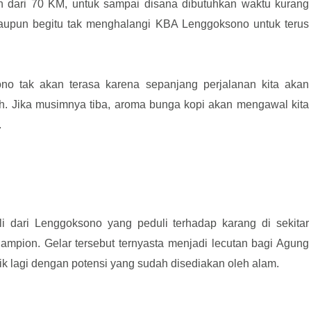
h dari 70 KM, untuk sampai disana dibutuhkan waktu kurang
laupun begitu tak menghalangi KBA Lenggoksono untuk terus
o tak akan terasa karena sepanjang perjalanan kita akan
. Jika musimnya tiba, aroma bunga kopi akan mengawal kita
.
i dari Lenggoksono yang peduli terhadap karang di sekitar
mpion. Gelar tersebut ternyasta menjadi lecutan bagi Agung
k lagi dengan potensi yang sudah disediakan oleh alam.