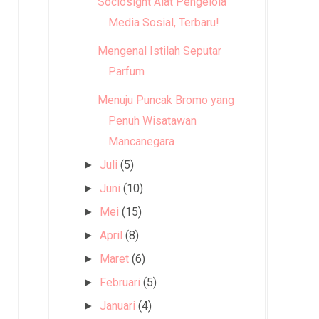
Sociosight Alat Pengelola
Media Sosial, Terbaru!
Mengenal Istilah Seputar
Parfum
Menuju Puncak Bromo yang
Penuh Wisatawan
Mancanegara
Juli
(5)
►
Juni
(10)
►
Mei
(15)
►
April
(8)
►
Maret
(6)
►
Februari
(5)
►
Januari
(4)
►