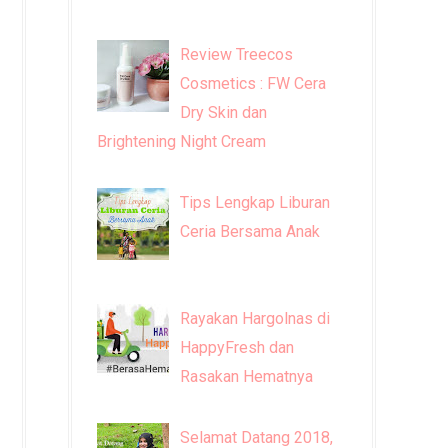
Review Treecos
Cosmetics : FW Cera
Dry Skin dan
Brightening Night Cream
Tips Lengkap Liburan
Ceria Bersama Anak
Rayakan Hargolnas di
HappyFresh dan
Rasakan Hematnya
Selamat Datang 2018,