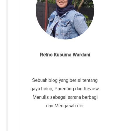
Retno Kusuma Wardani
Sebuah blog yang berisi tentang
gaya hidup, Parenting dan Review.
Menulis sebagai sarana berbagi
dan Mengasah diri.