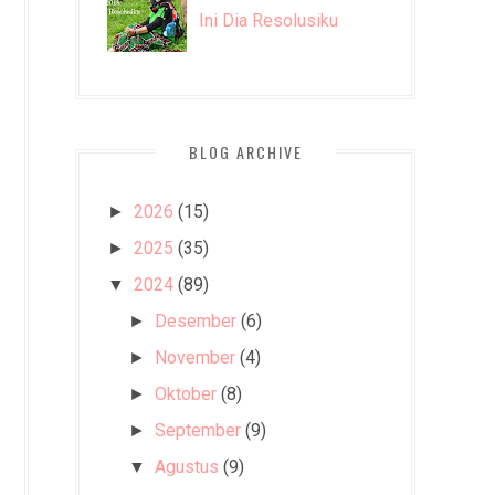
Ini Dia Resolusiku
BLOG ARCHIVE
2026
(15)
►
2025
(35)
►
2024
(89)
▼
Desember
(6)
►
November
(4)
►
Oktober
(8)
►
September
(9)
►
Agustus
(9)
▼