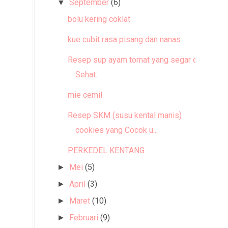
September
(6)
▼
bolu kering coklat
kue cubit rasa pisang dan nanas
Resep sup ayam tomat yang segar dan
Sehat.
mie cemil
Resep SKM (susu kental manis)
cookies yang Cocok u...
PERKEDEL KENTANG
Mei
(5)
►
April
(3)
►
Maret
(10)
►
Februari
(9)
►